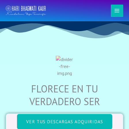
Ir
al
contenido
FLORECE EN TU
VERDADERO SER
VER TUS DESCARGAS ADQUIRIDAS