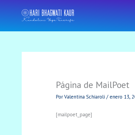
Ir
al
contenido
Página de MailPoet
Por
Valentina Schiaroli
/
enero 13, 
[mailpoet_page]